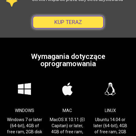
KUP TERAZ
Wymagania dotyczące
oprogramowania
WINDOWS
MAC
LINUX
Windows 7 or later
MacOS X 10.11 (El
Ubuntu 14.04 or
(64-bit), 4GB of
Capitan) or later,
later (64-bit), 4GB
free ram, 2GB disk
4GB of free ram,
of free ram, 2GB