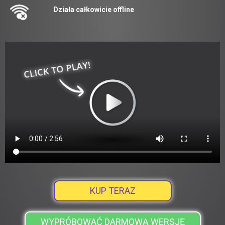
Działa całkowicie offline
KUP TERAZ
WYPRÓBOWAĆ DARMOWĄ WERSJĘ