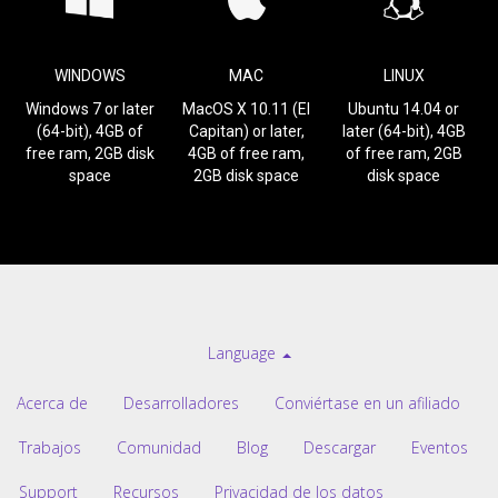
WINDOWS
MAC
LINUX
Windows 7 or later
MacOS X 10.11 (El
Ubuntu 14.04 or
(64-bit), 4GB of
Capitan) or later,
later (64-bit), 4GB
free ram, 2GB disk
4GB of free ram,
of free ram, 2GB
space
2GB disk space
disk space
Language
Acerca de
Desarrolladores
Conviértase en un afiliado
Trabajos
Comunidad
Blog
Descargar
Eventos
Support
Recursos
Privacidad de los datos