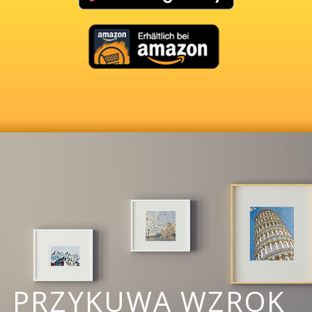
PRZYKUWA WZROK