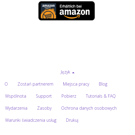
Język
O
Zostań partnerem
Miejsca pracy
Blog
Wspólnota
Support
Pobierz
Tutorials & FAQ
Wydarzenia
Zasoby
Ochrona danych osobowych
Warunki świadczenia usług
Drukuj