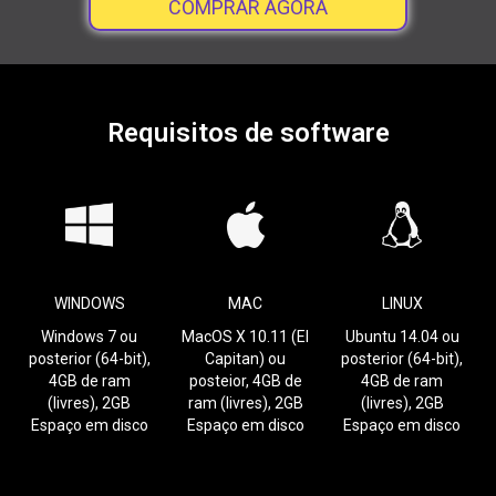
COMPRAR AGORA
Requisitos de software
WINDOWS
MAC
LINUX
Windows 7 ou
MacOS X 10.11 (El
Ubuntu 14.04 ou
posterior (64-bit),
Capitan) ou
posterior (64-bit),
4GB de ram
posteior, 4GB de
4GB de ram
(livres), 2GB
ram (livres), 2GB
(livres), 2GB
Espaço em disco
Espaço em disco
Espaço em disco