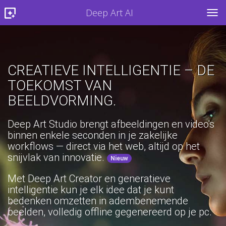
Deep Art AI
TOG
CREATIEVE INTELLIGENTIE – DE
TOEKOMST VAN
BEELDVORMING.
Deep Art Studio brengt afbeeldingen en video's
binnen enkele seconden in je zakelijke
workflows — direct via het web, altijd op het
snijvlak van innovatie.
Nieuw
Met Deep Art Creator en generatieve
intelligentie kun je elk idee dat je kunt
bedenken omzetten in adembenemende
beelden, volledig offline gegenereerd op je pc.