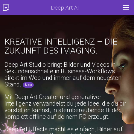
Deep Art AI
TOG
KREATIVE INTELLIGENZ – DIE
ZUKUNFT DES IMAGING.
Deep Art Studio bringt Bilder und Videos in
Sekundenschnelle in Business-Workflows —
direkt im Web und immer auf dem neuesten
Stand.
Neu
Mit Deep Art Creator und generativer
Intelligenz verwandelst du jede Idee, die du dir
vorstellen kannst, in atemberaubende Bilder,
komplett offline auf deinem PC erzeugt.
Deep Art Effects macht es einfach, Bilder auf