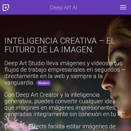
Deep Art AI
TOG
INTELIGENCIA CREATIVA – EL
FUTURO DE LA IMAGEN.
Deep Art Studio lleva imágenes y vídeos a tus
flujos de trabajo empresariales en segundos —
directamente en la web y siempre a la
vanguardia.
Nuevo
Con Deep Art Creator y la inteligencia
generativa, puedes convertir cualquier idea
que imagines en imágenes impresionantes,
generadas íntegramente sin conexión en tu PC.
Deep Art Effects facilita editar imágenes de