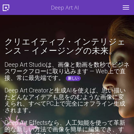
Deep Art AI
TOG
クリエイティブ・インテリジェ
ンス – イメージングの未来。
Deep Art Studioは、画像と動画を数秒でビジネ
スワークフローに取り込みます — Web上で直
接、常に最先端です。
新しい
Deep Art Creatorと生成AIを使えば、思い描い
たどんなアイデアも息をのむような画像に変
えられ、すべてPC上で完全にオフライン生成
されます。
Deep Art Effectsなら、人工知能を使って革新
的な新しい方法で画像を簡単に編集でき、す