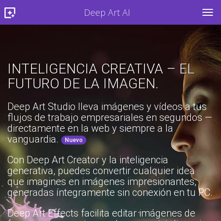
Deep Art AI
TOG
INTELIGENCIA CREATIVA – EL
FUTURO DE LA IMAGEN.
Deep Art Studio lleva imágenes y vídeos a tus
flujos de trabajo empresariales en segundos —
directamente en la web y siempre a la
vanguardia.
Nuevo
Con Deep Art Creator y la inteligencia
generativa, puedes convertir cualquier idea
que imagines en imágenes impresionantes,
generadas íntegramente sin conexión en tu PC.
Deep Art Effects facilita editar imágenes de