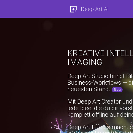
Deep Art AI
KREATIVE INTEL
IMAGING.
Deep Art Studio bringt B
Business-Workflows — d
neuesten Stand.
Neu
Mit Deep Art Creator und
jede Idee, die du dir vor
komplett offline auf dei
Deep Art Effects macht es