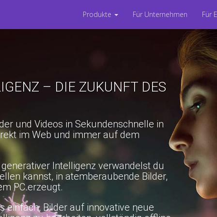
Produkte
Für Unternehmen
Für 
LIGENZ – DIE ZUKUNFT DES
ilder und Videos in Sekundenschnelle in
irekt im Web und immer auf dem
 generativer Intelligenz verwandelst du
stellen kannst, in atemberaubende Bilder,
nem PC erzeugt.
 einfach, Bilder auf innovative neue