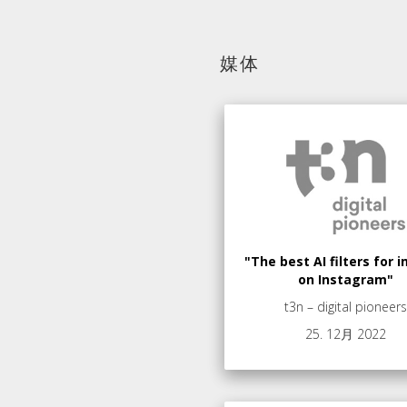
媒体
"The best AI filters for
on Instagram"
t3n – digital pioneers
25. 12月 2022