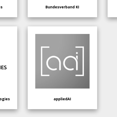
es
Bundesverband KI
ogies
appliedAI