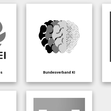
es
Bundesverband KI