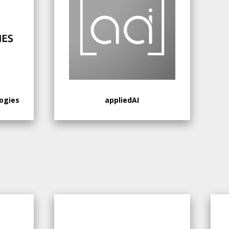
ogies
appliedAI