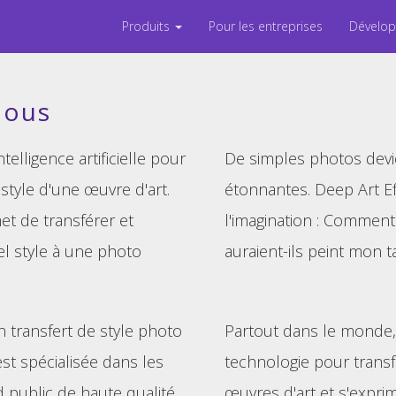
Produits
Pour les entreprises
Dévelo
nous
ntelligence artificielle pour
De simples photos devi
 style d'une œuvre d'art.
étonnantes. Deep Art Effe
et de transférer et
l'imagination : Commen
el style à une photo
auraient-ils peint mon t
transfert de style photo
Partout dans le monde, 
est spécialisée dans les
technologie pour trans
d public de haute qualité
œuvres d'art et s'expri