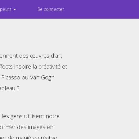
ppeurs
Se connecter
ennent des œuvres d'art
cts inspire la créativité et
t Picasso ou Van Gogh
ableau ?
les gens utilisent notre
former des images en
mer de manière créative.