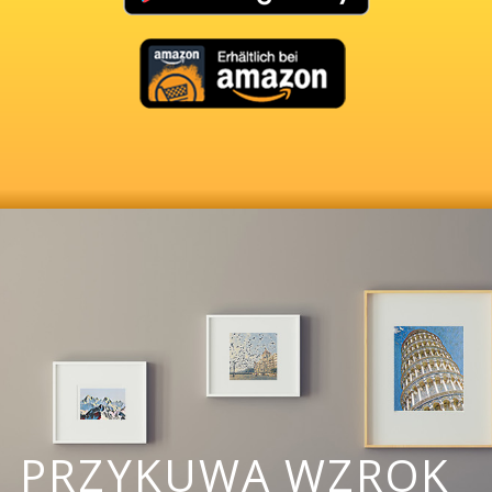
PRZYKUWA WZROK