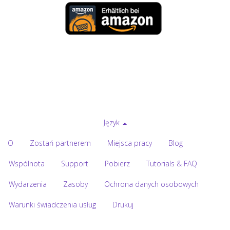
Język
O
Zostań partnerem
Miejsca pracy
Blog
Wspólnota
Support
Pobierz
Tutorials & FAQ
Wydarzenia
Zasoby
Ochrona danych osobowych
Warunki świadczenia usług
Drukuj