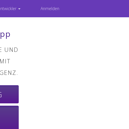
Entwickler
Anmelden
App
E UND
MIT
IGENZ.
G