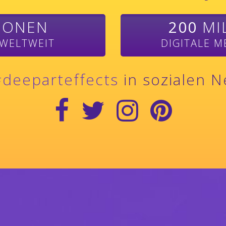
IONEN
200
MI
 WELTWEIT
DIGITALE M
deeparteffects
in sozialen 