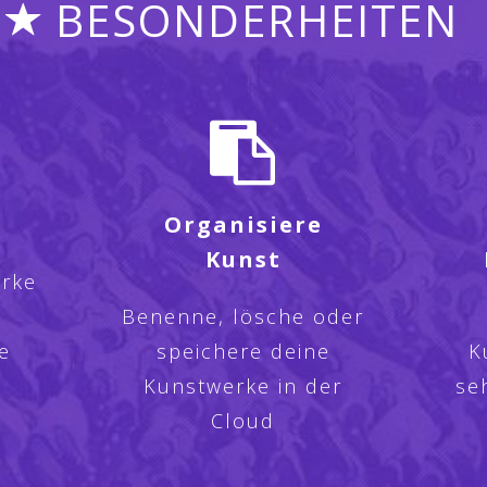
BESONDERHEITEN
Organisiere
Kunst
erke
d
Benenne, lösche oder
e
speichere deine
K
Kunstwerke in der
se
Cloud