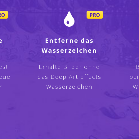
e
Entferne das
Wasserzeichen
es!
Erhalte Bilder ohne
B
neue
das Deep Art Effects
be
r
Wasserzeichen
W
n