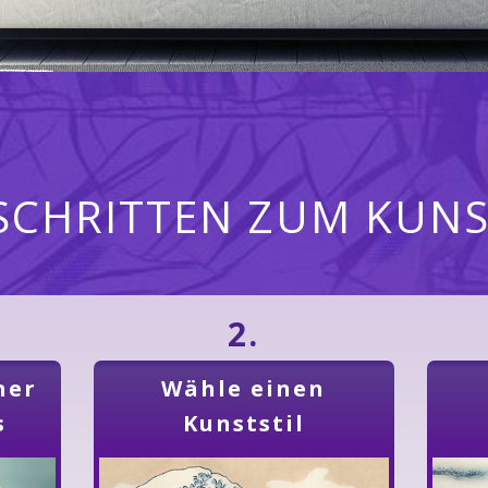
 SCHRITTEN ZUM KUN
2.
ner
Wähle einen
s
Kunststil