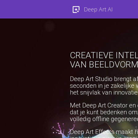
Deep Art AI
CREATIEVE INTE
VAN BEELDVORM
Deep Art Studio brengt a
seconden in je zakelijke 
het snijvlak van innovati
Met Deep Art Creator en g
dat je kunt bedenken o
volledig offline gegenere
Deep Art Effects maakt 