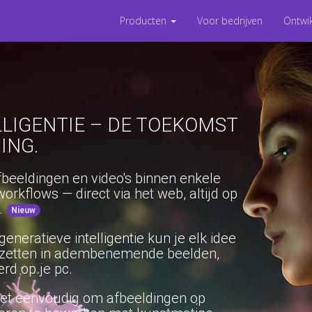
Producten
Voor bedrijven
Ontwi
LLIGENTIE – DE TOEKOMST
ING.
fbeeldingen en video's binnen enkele
workflows — direct via het web, altijd op
e.
Nieuw
eneratieve intelligentie kun je elk idee
mzetten in adembenemende beelden,
erd op je pc.
het eenvoudig om afbeeldingen op