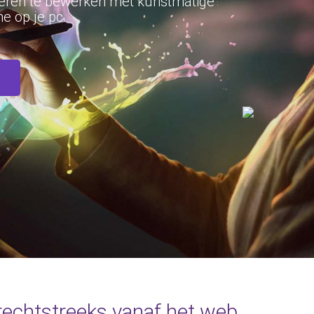
eren te bewerken met kunstmatige
ine op je pc.
 rechtstreeks vanaf het web.