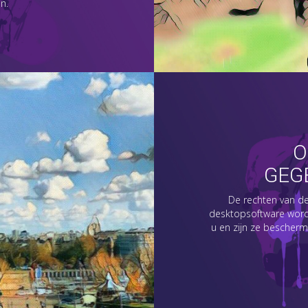
n.
O
GEG
De rechten van de 
desktopsoftware worde
u en zijn ze bescherm