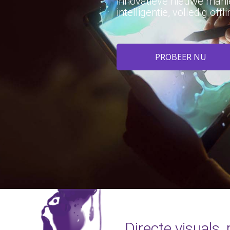
innovatieve nieuwe mani
intelligentie, volledig offl
PROBEER NU
Directe visuals,