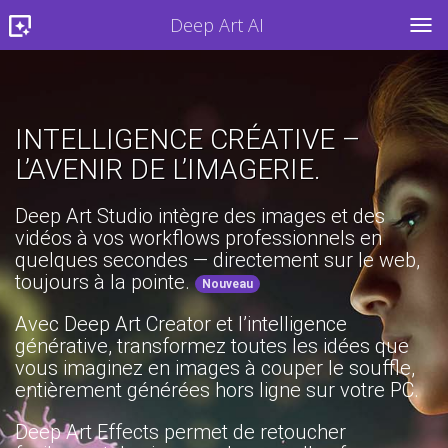
Deep Art AI
TOG
INTELLIGENCE CRÉATIVE –
L’AVENIR DE L’IMAGERIE.
Deep Art Studio intègre des images et des
vidéos à vos workflows professionnels en
quelques secondes — directement sur le web,
toujours à la pointe.
Nouveau
Avec Deep Art Creator et l’intelligence
générative, transformez toutes les idées que
vous imaginez en images à couper le souffle,
entièrement générées hors ligne sur votre PC.
Deep Art Effects permet de retoucher