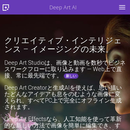
Deep Art AI
TOG
クリエイティブ・インテリジェ
ンス – イメージングの未来。
Deep Art Studioは、画像と動画を数秒でビジネ
スワークフローに取り込みます — Web上で直
接、常に最先端です。
新しい
Deep Art Creatorと生成AIを使えば、思い描い
たどんなアイデアも息をのむような画像に変
えられ、すべてPC上で完全にオフライン生成
されます。
Deep Art Effectsなら、人工知能を使って革新
的な新しい方法で画像を簡単に編集でき、す