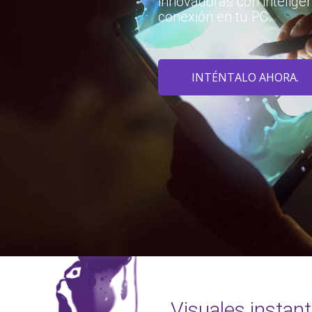
innovadoras con inteligen
conexión en tu PC.
INTÉNTALO AHORA.
Visuales instan