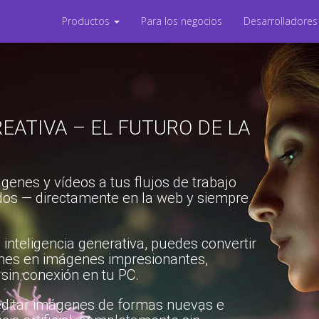
Productos
Para los negocios
Desarrolladore
EATIVA – EL FUTURO DE LA
genes y vídeos a tus flujos de trabajo
os — directamente en la web y siempre
 inteligencia generativa, puedes convertir
ines en imágenes impresionantes,
sin conexión en tu PC.
a editar imágenes de formas nuevas e