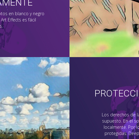
CAMENTE
otos en blanco y negro
rt Effects es fácil
s.
PROTECCI
Los derechos de l
supuesto. En el so
localmente. Por 
protegidas. Deep