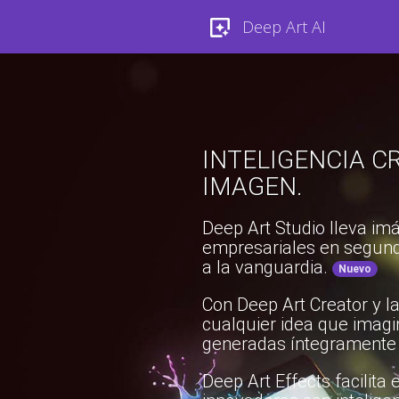
Deep Art AI
INTELIGENCIA CR
IMAGEN.
Deep Art Studio lleva imá
empresariales en segund
a la vanguardia.
Nuevo
Con Deep Art Creator y la
cualquier idea que imag
generadas íntegramente 
Deep Art Effects facilit