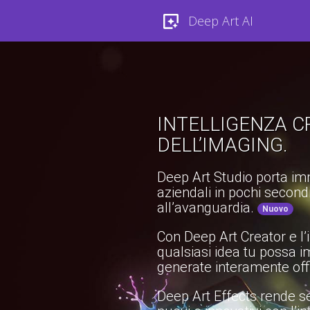
Deep Art AI
INTELLIGENZA C
DELL’IMAGING.
Deep Art Studio porta imm
aziendali in pochi secon
all’avanguardia.
Nuovo
Con Deep Art Creator e l’
qualsiasi idea tu possa 
generate interamente offl
Deep Art Effects rende s