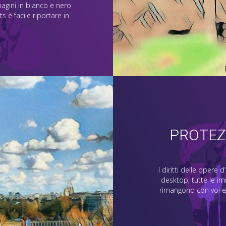
agini in bianco e nero
ts è facile riportare in
PROTEZI
I diritti delle opere
desktop, tutte le i
rimangono con voi e 