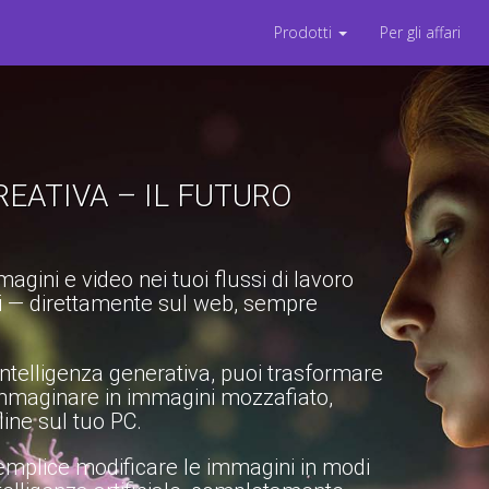
Prodotti
Per gli affari
REATIVA – IL FUTURO
agini e video nei tuoi flussi di lavoro
di — direttamente sul web, sempre
intelligenza generativa, puoi trasformare
immaginare in immagini mozzafiato,
ine sul tuo PC.
emplice modificare le immagini in modi