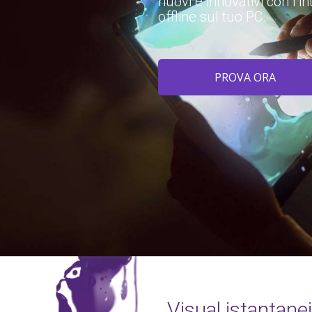
nuovi e innovativi con l’i
offline sul tuo PC.
PROVA ORA
Visual istantane