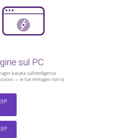
gine sul PC
gini basata sull’intelligenza
spositivo — le tue immagini non lo
EEP
EEP