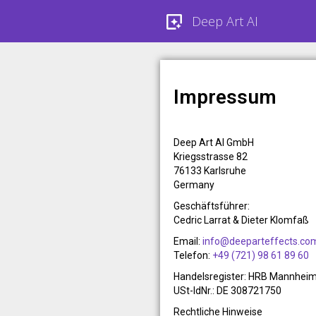
Deep Art AI
Impressum
Deep Art AI GmbH
Kriegsstrasse 82
76133 Karlsruhe
Germany
Geschäftsführer:
Cedric Larrat & Dieter Klomfaß
Email:
info@deeparteffects.co
Telefon:
+49 (721) 98 61 89 60
Handelsregister: HRB Mannhei
USt-IdNr.: DE 308721750
Rechtliche Hinweise