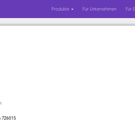
Produkte
Für Unternehmen
Für 
m
m 726015