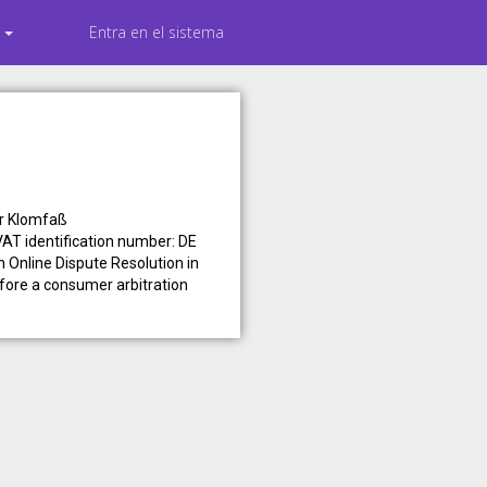
s
Entra en el sistema
er Klomfaß
T identification number: DE
 Online Dispute Resolution in
efore a consumer arbitration