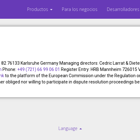
Productos
Para los negocios
Desarrolladore
 82 76133 Karlsruhe Germany Managing directors: Cedric Larrat & Diet
m
Phone:
+49 (721) 66 99 06 01
Register Entry: HRB Mannheim 726015 VA
ink
to the platform of the European Commission under the Regulation on
 obliged nor willing to participate in dispute resolution proceedings b
Language