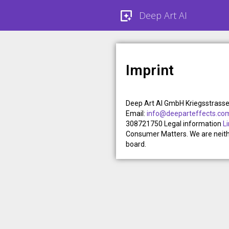
Deep Art AI
Imprint
Deep Art AI GmbH Kriegsstrasse
Email:
info@deeparteffects.co
308721750 Legal information
L
Consumer Matters. We are neither
board.