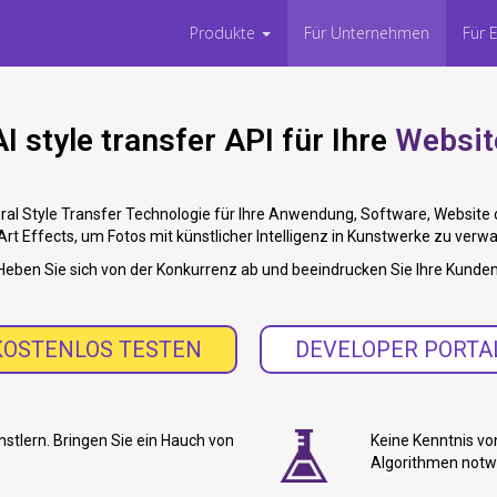
Produkte
Für Unternehmen
Für 
AI style transfer API für Ihre
W
e
b
s
i
t
ral Style Transfer Technologie für Ihre Anwendung, Software, Website 
rt Effects, um Fotos mit künstlicher Intelligenz in Kunstwerke zu verw
Heben Sie sich von der Konkurrenz ab und beeindrucken Sie Ihre Kunden
KOSTENLOS TESTEN
DEVELOPER PORTA
stlern. Bringen Sie ein Hauch von
Keine Kenntnis v
Algorithmen notw