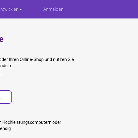
Entwickler
Anmelden
e
oder Ihren Online-Shop und nutzen Sie
andeln.
!
L
on Hochleistungscomputern oder
endig.