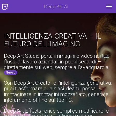
Deep Art AI
TOG
INTELLIGENZA CREATIVA – IL
FUTURO DELL’IMAGING.
Deep Art Studio porta immagini e video nei tuoi
flussi di lavoro aziendali in pochi secondi —
direttamente sul web, sempre all’avanguardia.
Nuovo
Con Deep Art Creator e l’intelligenza generativa,
puoi trasformare qualsiasi idea tu possa
immaginare in immagini mozzafiato, generate
interamente offline sul tuo PC.
Deep Art Effects rende semplice modificare le