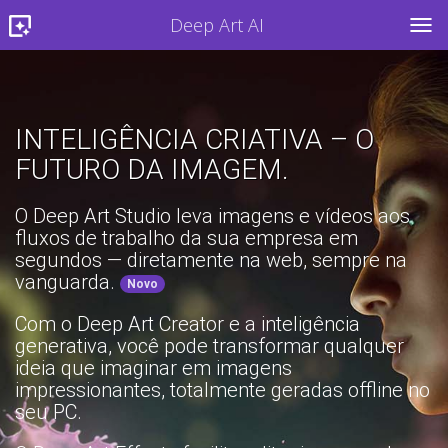
Deep Art AI
TOG
INTELIGÊNCIA CRIATIVA – O
FUTURO DA IMAGEM.
O Deep Art Studio leva imagens e vídeos aos
fluxos de trabalho da sua empresa em
segundos — diretamente na web, sempre na
vanguarda.
Novo
Com o Deep Art Creator e a inteligência
generativa, você pode transformar qualquer
ideia que imaginar em imagens
impressionantes, totalmente geradas offline no
seu PC.