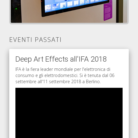
EVENTI PASSATI
Deep Art Effects all'IFA 2018
IFA è la fiera leader mondiale per l'elettronica di
consumo e gli elettrodomestici. Si è tenuta dal 06
settembre all'11 settembre 2018 a Berlino.