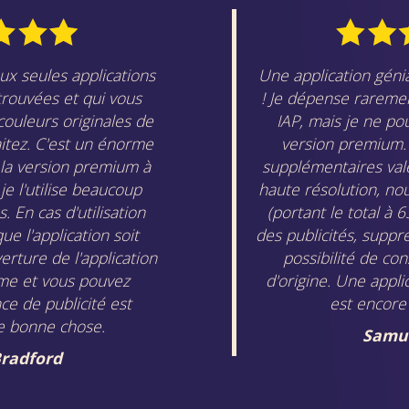
eux seules applications
Une application génia
 trouvées et qui vous
! Je dépense raremen
 couleurs originales de
IAP, mais je ne po
aitez. C'est un énorme
version premium. 
é la version premium à
supplémentaires vale
 je l'utilise beaucoup
haute résolution, no
 En cas d'utilisation
(portant le total à 
que l'application soit
des publicités, suppre
erture de l'application
possibilité de co
ème et vous pouvez
d'origine. Une appli
ce de publicité est
est encore
e bonne chose.
Samue
Bradford