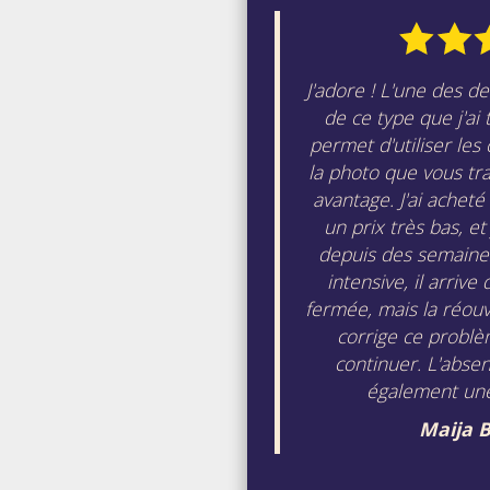
J'adore ! L'une des d
de ce type que j'ai
permet d'utiliser les
la photo que vous tr
avantage. J'ai achet
un prix très bas, et
depuis des semaines.
intensive, il arrive 
fermée, mais la réouv
corrige ce probl
continuer. L'absen
également un
Maija 