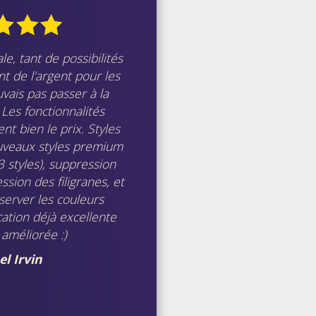
le, tant de possibilités
t de l'argent pour les
uvais pas passer à la
Les fonctionnalités
nt bien le prix. Styles
uveaux styles premium
63 styles), suppression
ssion des filigranes, et
nserver les couleurs
cation déjà excellente
 améliorée :)
l Irvin