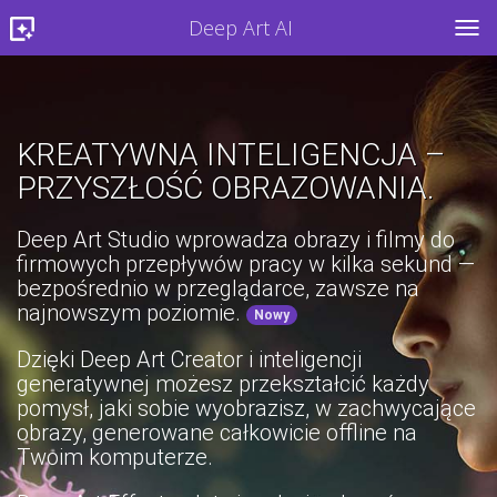
Deep Art AI
TOG
KREATYWNA INTELIGENCJA –
PRZYSZŁOŚĆ OBRAZOWANIA.
Deep Art Studio wprowadza obrazy i filmy do
firmowych przepływów pracy w kilka sekund —
bezpośrednio w przeglądarce, zawsze na
najnowszym poziomie.
Nowy
Dzięki Deep Art Creator i inteligencji
generatywnej możesz przekształcić każdy
pomysł, jaki sobie wyobrazisz, w zachwycające
obrazy, generowane całkowicie offline na
Twoim komputerze.