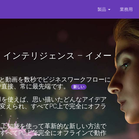
製品
業務用
インテリジェンス – イメー
oは、画像と動画を数秒でビジネスワークフローに
上で直接、常に最先端です。
新しい
orと生成AIを使えば、思い描いたどんなアイデア
変えられ、すべてPC上で完全にオフラ
tsなら、人工知能を使って革新的な新しい方法で
すべてPC上で完全にオフラインで動作