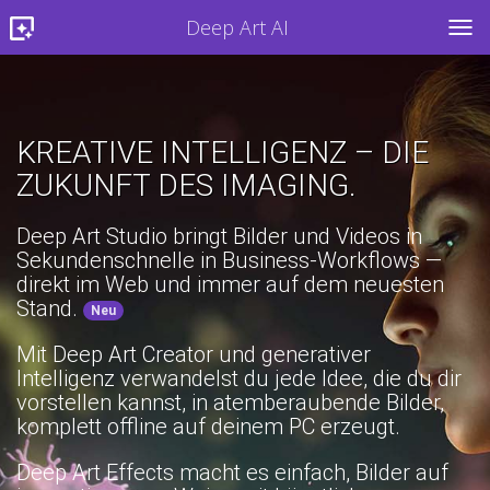
Deep Art AI
TOG
KREATIVE INTELLIGENZ – DIE
ZUKUNFT DES IMAGING.
Deep Art Studio bringt Bilder und Videos in
Sekundenschnelle in Business-Workflows —
direkt im Web und immer auf dem neuesten
Stand.
Neu
Mit Deep Art Creator und generativer
Intelligenz verwandelst du jede Idee, die du dir
vorstellen kannst, in atemberaubende Bilder,
komplett offline auf deinem PC erzeugt.
Deep Art Effects macht es einfach, Bilder auf