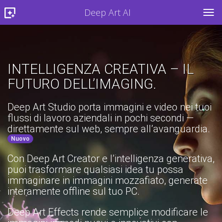
Deep Art AI
TOG
INTELLIGENZA CREATIVA – IL
FUTURO DELL’IMAGING.
Deep Art Studio porta immagini e video nei tuoi
flussi di lavoro aziendali in pochi secondi —
direttamente sul web, sempre all’avanguardia.
Nuovo
Con Deep Art Creator e l’intelligenza generativa,
puoi trasformare qualsiasi idea tu possa
immaginare in immagini mozzafiato, generate
interamente offline sul tuo PC.
Deep Art Effects rende semplice modificare le