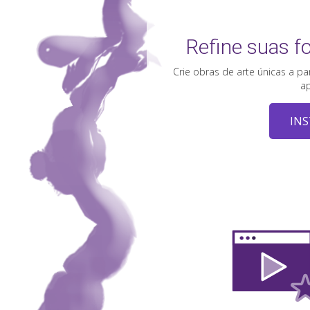
Refine suas f
Crie obras de arte únicas a p
ap
INS