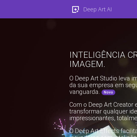
Deep Art AI
INTELIGÊNCIA CR
IMAGEM.
O Deep Art Studio leva i
da sua empresa em segu
vanguarda.
Novo
Com o Deep Art Creator e
transformar qualquer id
impressionantes, totalme
O Deep Art Effects facil