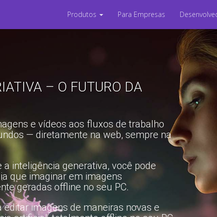
Produtos
Para Empresas
Desenvolve
IATIVA – O FUTURO DA
magens e vídeos aos fluxos de trabalho
ndos — diretamente na web, sempre na
 a inteligência generativa, você pode
eia que imaginar em imagens
nte geradas offline no seu PC.
ita editar imagens de maneiras novas e