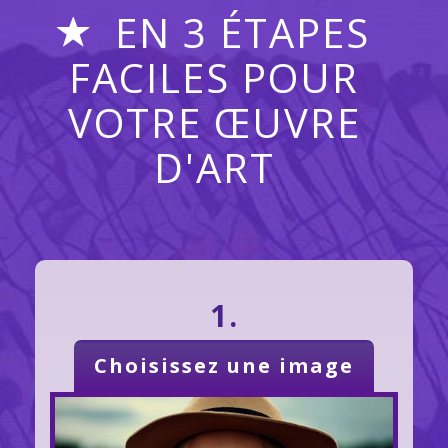
EN 3 ÉTAPES
FACILES POUR
VOTRE ŒUVRE
D'ART
1.
Choisissez une image