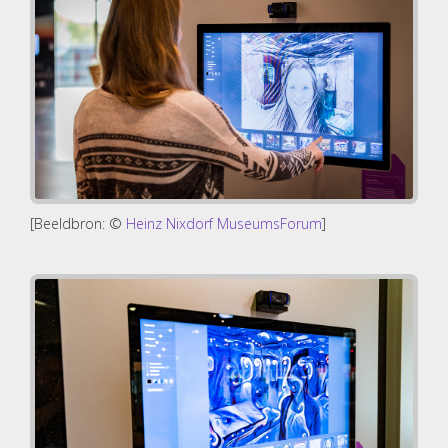
[Beeldbron: ©
Heinz Nixdorf MuseumsForum
]