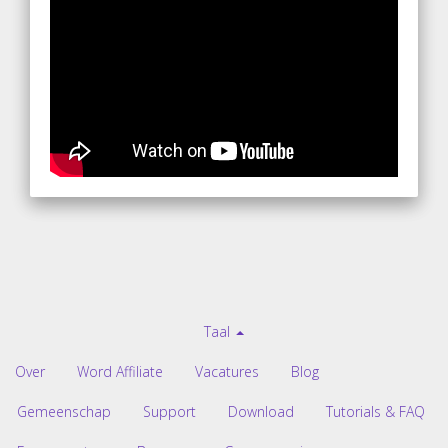
Taal
Over
Word Affiliate
Vacatures
Blog
Gemeenschap
Support
Download
Tutorials & FAQ