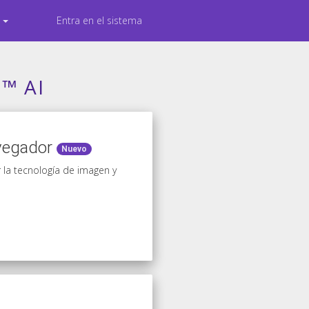
s
Entra en el sistema
t™ AI
avegador
Nuevo
 la tecnología de imagen y