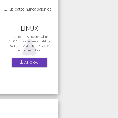
u PC. Tus datos nunca salen de
LINUX
Requisitos de software: Ubuntu
18.04 o más reciente (64-bit),
8GB de RAM libre, 15GB de
espacio en disco
AHORA...