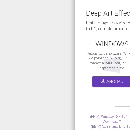
Deep Art Effe
Edita imágenes y vídeos
tu PC, completamente s
WINDOWS
Requisitos de software: Wi
7 o posterior (64 bits), 4 G
memoria RAM libre, 2 GB
espacio en disco
AHORA...
(BETA) Windows GPU v1.
Download *
(BETA) Command Line To