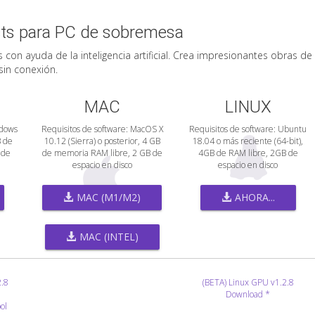
cts para PC de sobremesa
 con ayuda de la inteligencia artificial. Crea impresionantes obras de
in conexión.
MAC
LINUX
ndows
Requisitos de software: MacOS X
Requisitos de software: Ubuntu
B de
10.12 (Sierra) o posterior, 4 GB
18.04 o más reciente (64-bit),
 de
de memoria RAM libre, 2 GB de
4GB de RAM libre, 2GB de
espacio en disco
espacio en disco
MAC (M1/M2)
AHORA...
MAC (INTEL)
2.8
(BETA) Linux GPU v1.2.8
Download *
ol