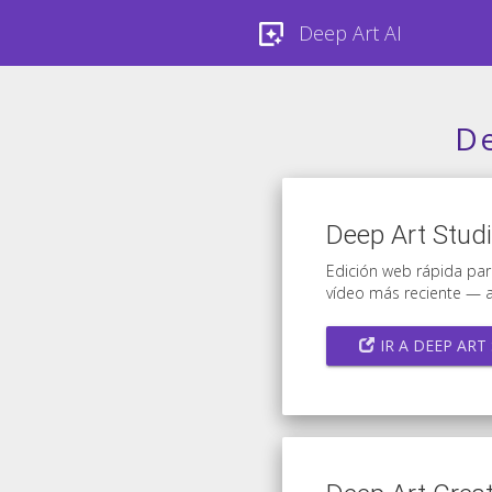
Deep Art AI
De
Deep Art Stud
Edición web rápida par
vídeo más reciente — a
IR A DEEP ART