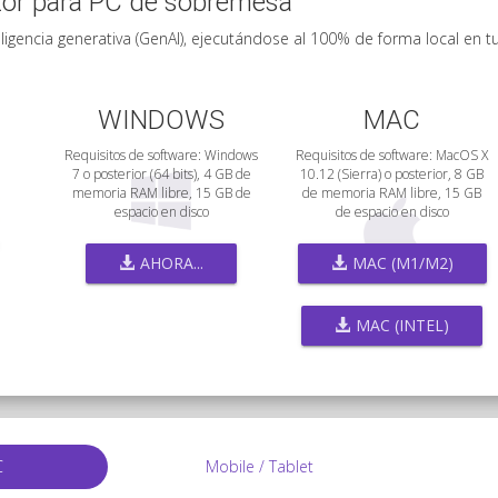
tor para PC de sobremesa
ligencia generativa (GenAI), ejecutándose al 100% de forma local en t
WINDOWS
MAC
Requisitos de software: Windows
Requisitos de software: MacOS X
7 o posterior (64 bits), 4 GB de
10.12 (Sierra) o posterior, 8 GB
memoria RAM libre, 15 GB de
de memoria RAM libre, 15 GB
espacio en disco
de espacio en disco
AHORA...
MAC (M1/M2)
MAC (INTEL)
C
Mobile / Tablet